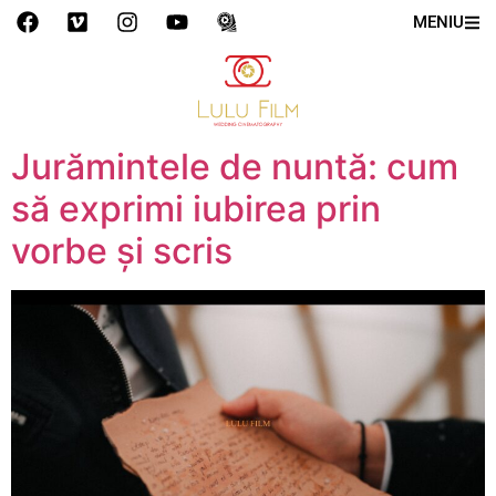
MENIU
Jurămintele de nuntă: cum
să exprimi iubirea prin
vorbe și scris