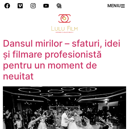
MENIU
Dansul mirilor – sfaturi, idei
și filmare profesionistă
pentru un moment de
neuitat