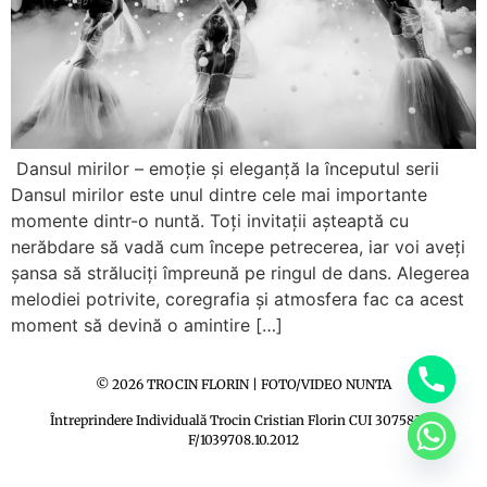
Dansul mirilor – emoție și eleganță la începutul serii
Dansul mirilor este unul dintre cele mai importante
momente dintr-o nuntă. Toți invitații așteaptă cu
nerăbdare să vadă cum începe petrecerea, iar voi aveți
șansa să străluciți împreună pe ringul de dans. Alegerea
melodiei potrivite, coregrafia și atmosfera fac ca acest
moment să devină o amintire […]
© 2026 TROCIN FLORIN | FOTO/VIDEO NUNTA
Întreprindere Individuală Trocin Cristian Florin CUI 30758350
F/1039708.10.2012